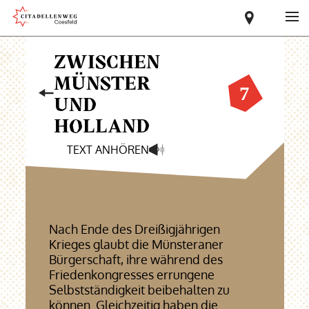
ZWISCHEN
MÜNSTER
UND
HOLLAND
TEXT ANHÖREN
Nach Ende des Dreißigjährigen
Krieges glaubt die Münsteraner
Bürgerschaft, ihre während des
Friedenkongresses errungene
Selbstständigkeit beibehalten zu
können. Gleichzeitig haben die