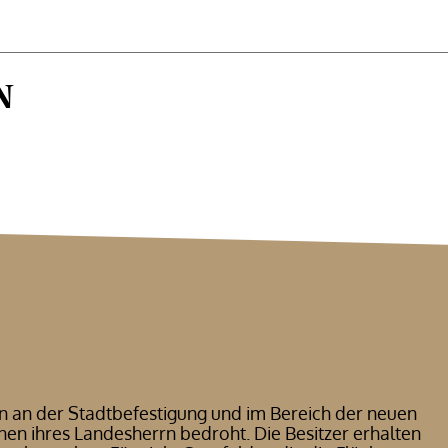
N
n an der Stadtbefestigung und im Bereich der neuen
änen ihres Landesherrn bedroht. Die Besitzer erhalten