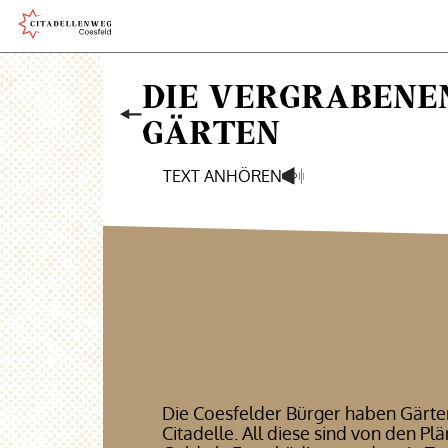
DIE VERGRABENE
GÄRTEN
TEXT ANHÖREN
Die Coesfelder Bürger haben Gärte
Citadelle. All diese sind von den Pl