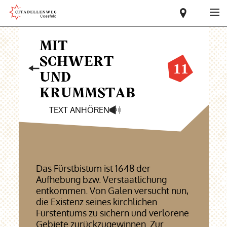
MIT
SCHWERT
UND
KRUMMSTAB
TEXT ANHÖREN
Das Fürstbistum ist 1648 der
Aufhebung bzw. Verstaatlichung
entkommen. Von Galen versucht nun,
die Existenz seines kirchlichen
Fürstentums zu sichern und verlorene
Gebiete zurückzugewinnen. Zur